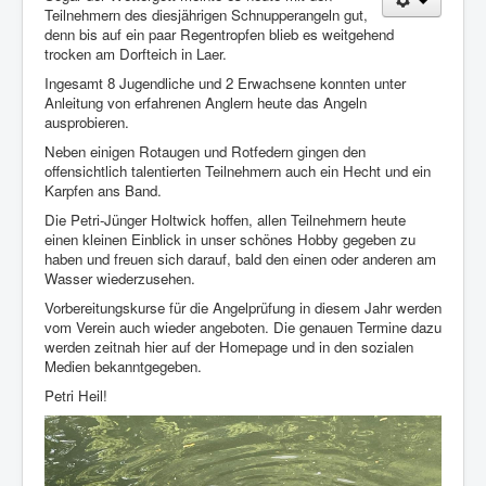
Teilnehmern des diesjährigen Schnupperangeln gut,
denn bis auf ein paar Regentropfen blieb es weitgehend
Vorstand
trocken am Dorfteich in Laer.
Datenschutzerklärung
Ingesamt 8 Jugendliche und 2 Erwachsene konnten unter
Anleitung von erfahrenen Anglern heute das Angeln
Impressum
ausprobieren.
Login
Neben einigen Rotaugen und Rotfedern gingen den
offensichtlich talentierten Teilnehmern auch ein Hecht und ein
Karpfen ans Band.
Die Petri-Jünger Holtwick hoffen, allen Teilnehmern heute
einen kleinen Einblick in unser schönes Hobby gegeben zu
haben und freuen sich darauf, bald den einen oder anderen am
Wasser wiederzusehen.
Vorbereitungskurse für die Angelprüfung in diesem Jahr werden
vom Verein auch wieder angeboten. Die genauen Termine dazu
werden zeitnah hier auf der Homepage und in den sozialen
Medien bekanntgegeben.
Petri Heil!