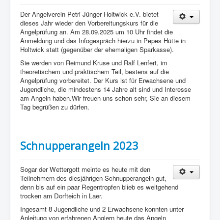
Der Angelverein Petri-Jünger Holtwick e.V. bietet
Vorstand
dieses Jahr wieder den Vorbereitungskurs für die
Angelprüfung an. Am 28.09.2025 um 10 Uhr findet die
Datenschutzerklärung
Anmeldung und das Infogespräch hierzu in Pepes Hütte in
Holtwick statt (gegenüber der ehemaligen Sparkasse).
Impressum
Sie werden von Reimund Kruse und Ralf Lenfert, im
Login
theoretischem und praktischem Teil, bestens auf die
Angelprüfung vorbereitet. Der Kurs ist für Erwachsene und
Jugendliche, die mindestens 14 Jahre alt sind und Interesse
am Angeln haben.Wir freuen uns schon sehr, Sie an diesem
Tag begrüßen zu dürfen.
Schnupperangeln 2023
Sogar der Wettergott meinte es heute mit den
Teilnehmern des diesjährigen Schnupperangeln gut,
denn bis auf ein paar Regentropfen blieb es weitgehend
trocken am Dorfteich in Laer.
Ingesamt 8 Jugendliche und 2 Erwachsene konnten unter
Anleitung von erfahrenen Anglern heute das Angeln