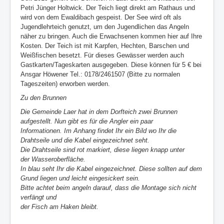
Petri Jünger Holtwick. Der Teich liegt direkt am Rathaus und
Vorstand
wird von dem Ewaldibach gespeist. Der See wird oft als
Jugendlehrteich genutzt, um den Jugendlichen das Angeln
Datenschutzerklärung
näher zu bringen. Auch die Erwachsenen kommen hier auf Ihre
Kosten. Der Teich ist mit Karpfen, Hechten, Barschen und
Impressum
Weißfischen besetzt. Für dieses Gewässer werden auch
Gastkarten/Tageskarten ausgegeben. Diese können für 5 € bei
Login
Ansgar Höwener Tel.: 0178/2461507 (Bitte zu normalen
Tageszeiten) erworben werden.
Zu den Brunnen
Die Gemeinde Laer hat in dem Dorfteich zwei Brunnen
aufgestellt. Nun gibt es für die Angler ein paar
Informationen.
Im Anhang findet Ihr ein Bild wo Ihr die
Drahtseile und die Kabel eingezeichnet seht.
Die Drahtseile sind rot markiert, diese liegen knapp unter
der Wasseroberfläche.
In blau seht Ihr die Kabel eingezeichnet. Diese sollten auf dem
Grund liegen und leicht eingesickert sein.
Bitte achtet beim angeln darauf, dass die Montage sich nicht
verfängt und
der Fisch am Haken bleibt.